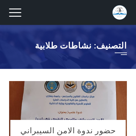
Ski
t
conten
التصنيف:
نشاطات طلابية
حضور ندوة الامن السيبراني