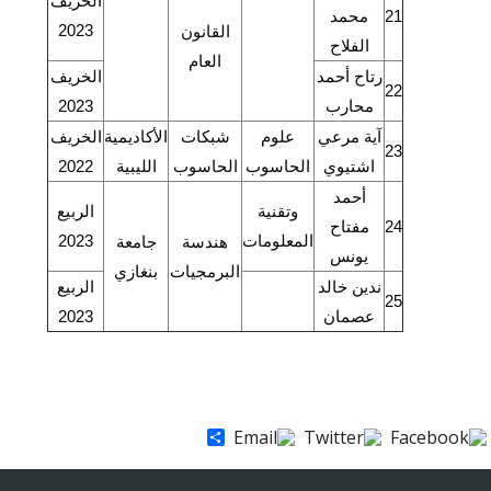
الخريف
21
محمد
2023
القانون
الفلاح
العام
رتاح أحمد
الخريف
22
محارب
2023
آية مرعي
علوم
شبكات
الأكاديمية
الخريف
23
اشتيوي
الحاسوب
الحاسوب
الليبية
2022
أحمد
وتقنية
الربيع
24
مفتاح
المعلومات
2023
هندسة
جامعة
يونس
البرمجيات
بنغازي
ندين خالد
الربيع
25
عصمان
2023
Share