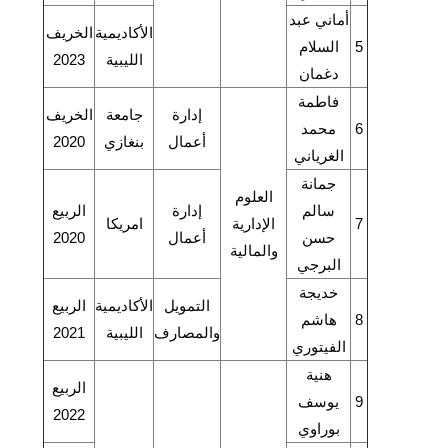
أماني عبد
الأكاديمية
الخريف
5
السلام
الليبية
2023
دغمان
فاطمة
إدارة
جامعة
الخريف
6
محمد
أعمال
بنغازي
2020
الغرياني
جمانة
العلوم
سالم
إدارة
الربيع
7
الإدارية
امريكا
حسن
أعمال
2020
والمالية
البرجي
خديجة
التمويل
الأكاديمية
الربيع
8
هاشم
والمصارف
الليبية
2021
الفيتوري
هنية
الربيع
9
يوسف
2022
بوراوي