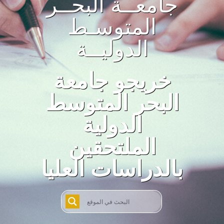
جامعــة البحــر
المتوسـط
الدوليــة
خريجو جامعة
البحر المتوسط
الدولية
الملتحقين
بالدراسات العليا