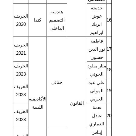
خديجة
هندسة
عوض
الخريف
16
التصميم
كندا
ابريك
2020
الداخلي
ابراهيم
فاطمة
الخريف
17
نور الدين
2021
حسون
منار ميلود
الخريف
18
الحوتي
2023
جنائي
علي عبد
الخريف
19
المولى
2023
الجربي
الأكاديمية
القانون
الليبية
نعمة
الخريف
20
عادل
2023
العماري
إيناس