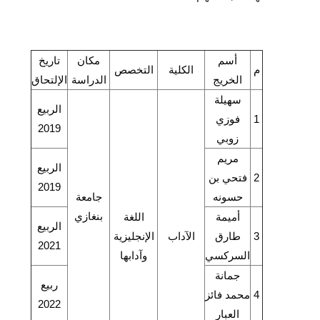
أسم
مكان
تاريخ
م
الكلية
التخصص
الخريج
الدراسة
الإلتحاق
سهيلة
الربيع
1
فوزي
2019
زوبي
مريم
الربيع
2
فتحي بن
2019
حسونه
جامعة
بنغازي
أميمة
اللغة
الربيع
3
طارق
الآداب
الإنجليزية
2021
السركسي
وآدابها
جمانة
ربيع
4
محمد فائز
2022
العبار