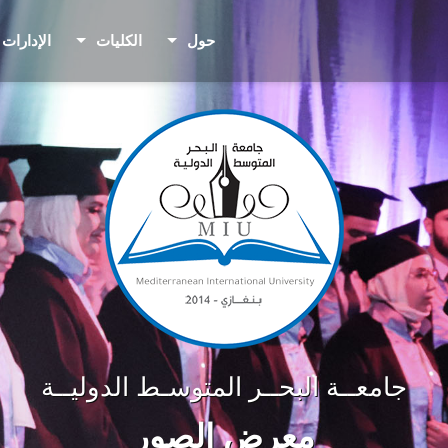
حول
الكليات
الإدارات
جامعــة البحــر المتوسـط الدوليــة
معرض الصور